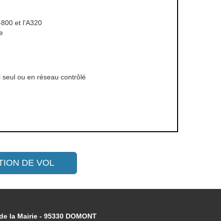
800 et l'A320
e
l seul ou en réseau contrôlé
TION DE VOL
e la Mairie - 95330 DOMONT